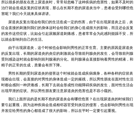
所以很多的朋友在患上尿道炎时，常常却忽略了这种疾病的危害性，如果不及时的
治疗就会造成反复的症状表现，那么在长期不愈的尿道炎当中，患者会受到哪些危
害呢？我们今天就来具体讲讲。
尿道炎反复出现会给我们的生活造成一定的伤害，由于在出现尿道炎之后，炎
症会直接的刺激到我们的身体这时会给我们的身心造成很大的影响，而且还会反复
的发作这些症状，比如会引起尿频尿道刺痛感，患者常常会为此感到烦躁不安，所
以就会影响到自己的生活。
由于出现尿道炎，这个时候也会影响到男性的正常生育。主要的原因是尿道炎
的反复出现，长期的尿道炎的炎症的刺激就会导致前列腺炎的发生，会导致前列腺
受到感染这时就会影响到前列腺液的分化。前列腺液会直接影响着男性的精液，和
精子的正常的生成，质量会有所下降。
男性长期的受到尿道炎的侵害这个时候就会造成疾病缠身，各种各样的症状表
现都会出现，会直接的对男性的身体造成一定的摧残，所以男性朋友在面对性生活
时都会感到一种厌倦感，长期下去就会形成性功能障碍疾病的发生，面对性生活会
出现早泄的症状。所以男性朋友要注意尿道炎的危害也是不容小窥的。
我们上面所说的是长期不愈的尿道炎会有哪些危害？在出现尿道炎的时候我们
要引起重视，因为这种疾病会造成相邻器官受到炎症的侵害，也会影响到男性出现
并发症给男性的身心都造成了很大的影响，所以在平时一定要引起重视。