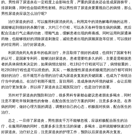
的。男性得了尿道炎在一定程度上会影响生育，严重的尿道炎还会造成尿路狭窄，
排尿刺痛，同时也会阻碍男性射精。所以男性得了尿道炎要重视自己的病情，那么
男性尿道炎应该怎么治疗呢?
治疗尿道炎的话，可以服用利尿消炎药丸，利用其中的清热解毒药物的运用，
就能够起到很好的杀菌疗效，大约三个疗程，可以杀灭各种导致生病的病菌。然后
配合活血行气止痛的功效，理顺气血，缓解患者出现的疼痛感。同时运用利尿通淋
药物，也能够很好的消除尿道刺激症，减轻患者出现的尿频尿急等症状，可以很好
的对症用药，治疗好尿道炎。
利尿消炎药丸有多年的临床治疗，并且取得了很好的成绩，也得到了国家专利
的认可，是国家专利药，能够治好尿道炎。患者需要吃多久的药，主要是需根据患
者的具体病情来决定的，如果病情比较轻，吃1到2个疗程就可以了，病情较重的，
吃2到3到疗程也是可以痊愈的。其实，一般急慢性尿道炎积极规范的治疗都可得到
很好的治疗，但不规范不合理的治疗成为尿道炎复发的关键因素，也成为了传统治
疗当中的难点。在治疗初期不规范，盲目用药，造成身体内环境的破坏，会让后期
的治疗更加复杂，所以得了尿道炎去正规医院治疗，也是治疗的首要。
另外对于尿道炎的预防和治疗，很多男科专家都会建议患者朋友多喝水，同时
注意不要吃辛辣刺激性的食物，在配合医生治疗方案的同时，注意多多休息。在养
病的同时，做好心理方面的调适，调整好自己的心态，积极面对疾病，配合医生的
治疗。
总之，一旦得了尿道炎，男性朋友千万不能够忽视，应该积极配合医生的治
疗，在服用药物的同时，也要多多注意生活的保健，多喝水，这样就能够快速治疗
好尿道炎。治疗好之后，注意尿道炎的护理工作，预防以后尿道炎再次复发。