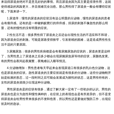
来说得尿道炎绝对不是意见好的的事情。而且尿道炎因为其主要是排泄作用，这就
使得感染的风险更大，并且很难完全治愈。那么男性得了尿道炎一般会有哪些症状
呢，下面来讲一下。
1.尿道痒：慢性的尿道炎的症状没有这么明显的分泌物，慢性的尿道炎的患者
会有瘙痒感。还有的是一种被蚂蚁爬行的痒痒感，排尿的刺激不像急性的那么明
显，还有的慢性的没有明显的症状。
2.性生活不适：很多男性得了尿道炎之后还会出现性生活的不适应和不和谐，
因为尿道炎症的刺激。可能是尿路变得狭窄，引发射精的困难，这是造成男性性生
活不适的只要原因。
3.尿频尿急：很多的男性疾病都是会有着尿频尿急的症状的，尿道炎更是这样
了，当男性患上了尿道炎之后多少都会出现尿频尿急尿等待的症状，尿颜色发黄。
有的男性会夜间起夜频繁，夜晚难以入睡等情况。
4.分泌物增加：男性患者每天早起来会发现尿道口有很多的乳白色分泌物，这
也是尿道炎的症状。急性尿道炎的主要症状就是有很多的分泌物，这些分泌物刚开
始是粘液的形态，过一段时间之后可能会发展成为脓性的状态，这是男性特有的，
女性的尿道炎就很少出现这种分泌物。
男性尿道炎是的症状有很多，通过了解大家一定有了一些初步的认识。男性的
尿道炎也是分为急性和慢性俩种的，在症状上的表现也会是有所差异的，但不是变
得尿道炎会给男性带来很多的不便和危害，所以男性还是要做好预防工作，出现症
状及时的急诊。