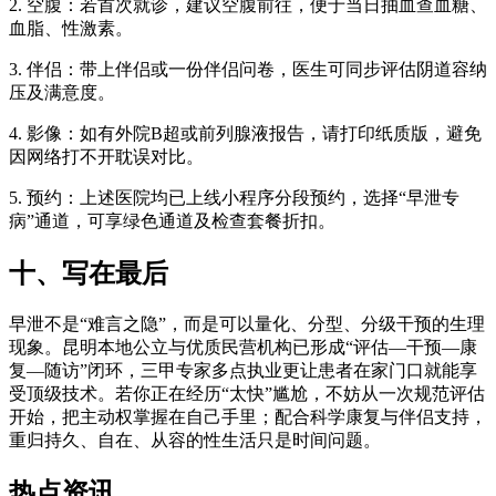
2. 空腹：若首次就诊，建议空腹前往，便于当日抽血查血糖、
血脂、性激素。
3. 伴侣：带上伴侣或一份伴侣问卷，医生可同步评估阴道容纳
压及满意度。
4. 影像：如有外院B超或前列腺液报告，请打印纸质版，避免
因网络打不开耽误对比。
5. 预约：上述医院均已上线小程序分段预约，选择“早泄专
病”通道，可享绿色通道及检查套餐折扣。
十、写在最后
早泄不是“难言之隐”，而是可以量化、分型、分级干预的生理
现象。昆明本地公立与优质民营机构已形成“评估—干预—康
复—随访”闭环，三甲专家多点执业更让患者在家门口就能享
受顶级技术。若你正在经历“太快”尴尬，不妨从一次规范评估
开始，把主动权掌握在自己手里；配合科学康复与伴侣支持，
重归持久、自在、从容的性生活只是时间问题。
热点资讯