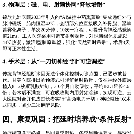
3. 物理层：磁、电、射频协同“降敏增耐”
锦欣九洲医院2023年引入的“AI温控中药熏蒸舱”集成远红外与
脉冲磁场，舱内恒温42℃，会阴部穴位直接吸入补骨脂、淫羊
藿雾化离子，单次20分钟，10次一疗程，可提升背神经感觉阈
值21ms。工人医院采用可调节射频探针，对球海绵体肌施以
43℃热凝，激活Ⅰ型胶原重塑，强化“天然延时吊带”，术后3天
即可正常性生活。
4. 手术层：从“一刀切神经”到“可逆调控”
传统背神经阻断术因无法个体化控制切除范围，已逐步被替
代。甘美医院推出的预装式可降解延时微针，仅在神经外膜层
植入8-12枚聚乳酸针钉，3-6个月自动吸收，平均IELT延长4.6
倍；若术后不满意，可在吸收期内用射频溶解，实现可逆。云
大医院对合并包皮过长者实行“高频电刀环切＋神经减压”双术
式同步，减少二次麻醉风险。
四、康复巩固：把延时培养成“条件反射”
治疗结束并非终点，昆明夏季湿热、冬季早晚温差大，易诱发