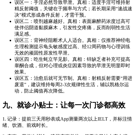
误区一：手淫必然导致早泄。真相：适度手淫可维持射
精反射阈值，关键在于频率与方式；若长期采用“速战速
决”模式形成条件反射，才需干预。
误区二：喷剂越麻越好。真相：表面麻醉药浓度过高可
使伴侣阴道黏膜麻木，引发性交疼痛，反而削弱性生活
满足感。
误区三：背神经阻断术人人适合。真相：仅推荐神经电
生理检测提示龟头敏感度过高、经12周药物与心理训练
无效的顽固性原发性早泄。
误区四：吃生蚝立竿见影。真相：锌缺乏者补充可提高
睾酮合成，但对心理或炎症因素导致的早泄无明显即时
效果。
误区五：治愈后就可无节制。真相：射精反射需要“用进
废退”，建议维持每周2-3次规律性生活，辅以凯格尔运
动，防止阈值再次降低。
九、就诊小贴士：让每一次门诊都高效
1. 记录：提前三天用秒表或App测量两次以上IELT，并标注情
绪、饮酒、前戏时长。