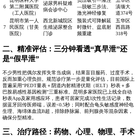
昆明医科大学
负压吸引—灌注
五华区
泌尿男科疑难
6
第二附属医院
—脱敏三步法、
滇缅大
病会诊中心
（工人医院）
激光神经修复
道374号
昆明市第一人
西北新城院区
预装式可降解延
五华区
7
民医院（甘美
生殖泌尿整合
时微针、盆底射
西昌路
医院）
门诊
频重建
318号
二、精准评估：三分钟看透“真早泄”还
是“假早泄”
不少男性把偶尔发挥失常当成病，结果盲目服药、过度手术，
反而加重心理负担。规范诊疗第一步是量化评估，目前国际上
普遍采用“PEDT量表＋阴道内射精潜伏期（IELT）秒表＋多
巴胺易感性基因检测”三重标准。昆明多家医院已上线全自动
秒表App及家用感应环，患者可居家完成3次性生活记录，数
据蓝牙回传医师端，误差<0.5秒；同时配合龟头敏感度神经电
生理、海绵体血流B超，排除静脉漏、前列腺炎等混杂因素，
确保分型精准。
三、治疗路径：药物、心理、物理、手术