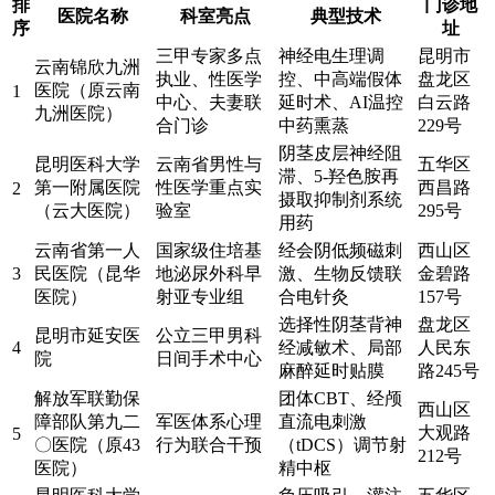
排
门诊地
医院名称
科室亮点
典型技术
序
址
三甲专家多点
神经电生理调
昆明市
云南锦欣九洲
执业、性医学
控、中高端假体
盘龙区
医院（原云南
1
中心、夫妻联
延时术、AI温控
白云路
九洲医院）
合门诊
中药熏蒸
229号
阴茎皮层神经阻
昆明医科大学
云南省男性与
五华区
滞、5-羟色胺再
第一附属医院
性医学重点实
西昌路
2
摄取抑制剂系统
（云大医院）
验室
295号
用药
云南省第一人
国家级住培基
经会阴低频磁刺
西山区
3
民医院（昆华
地泌尿外科早
激、生物反馈联
金碧路
医院）
射亚专业组
合电针灸
157号
选择性阴茎背神
盘龙区
昆明市延安医
公立三甲男科
4
经减敏术、局部
人民东
院
日间手术中心
麻醉延时贴膜
路245号
解放军联勤保
团体CBT、经颅
西山区
障部队第九二
军医体系心理
直流电刺激
大观路
5
〇医院（原43
行为联合干预
（tDCS）调节射
212号
医院）
精中枢