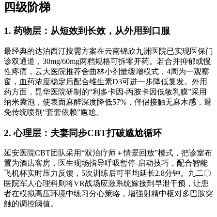
四级阶梯
1. 药物层：从短效到长效，从外用到口服
最经典的达泊西汀按需方案在云南锦欣九洲医院已实现医保门
诊双通道，30mg/60mg两档规格可拆零开药。若合并抑郁或慢
性疼痛，云大医院推荐舍曲林小剂量缓增模式，4周为一观察
窗，血药浓度稳定后配合维生素D3可进一步降低复发。外用
药方面，昆华医院研制的“利多卡因-丙胺卡因低敏乳膜”采用
纳米囊泡，使表面麻醉深度降低57%，伴侣接触无麻木感，避
免传统喷剂“套套依赖”尴尬。
2. 心理层：夫妻同步CBT打破尴尬循环
延安医院CBT团队采用“双治疗师＋情景回放”模式，把诊室布
置为酒店客房，医生现场指导呼吸暂停-启动技巧，配合智能
飞机杯实时压力反馈，5次训练后可平均延长2.8分钟。九二〇
医院军人心理科则将VR战场应激系统嫁接到早泄干预，让患
者在模拟高压环境中练习分心策略，增强射精中枢对多巴胺突
触的调控阈值。