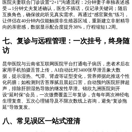
医院夫妻联合门诊设置“2+1”沟通流程：2分钟妻子单独表述感
受→1分钟丈夫复述确认，医生不插话，仅记录关键词；随后
互换角色，确保彼此听见真实需求。再通过“感官聚焦”练习，
让伴侣在40分钟内仅能触摸非生殖器区域，重新建立非射精导
向的亲密感，数据显示配合度提升38%，疗程缩短1.2周。
七、复诊与远程管理：一次挂号，终身随
访
昆华医院与云南省互联网医院平台打通电子病历，患者术后在
家用手机拍摄舌苔上传，AI自动比对3400张早泄舌象大数
据，提示湿热、气滞、肾虚等证型变化，营养师据此推送个性
化药膳；如检测到舌苔厚腻且晨起口苦，自动预约医院肝脾超
声，排除肝胆湿热导致的继发性早泄。锦欣九洲医院则开
设“延时保”会员，一次缴费覆盖三年复诊，含每年两次神经电
生理复查、五次心理辅导及不限次数线上咨询，避免“复诊拖
延”导致复发。
八、常见误区一站式澄清