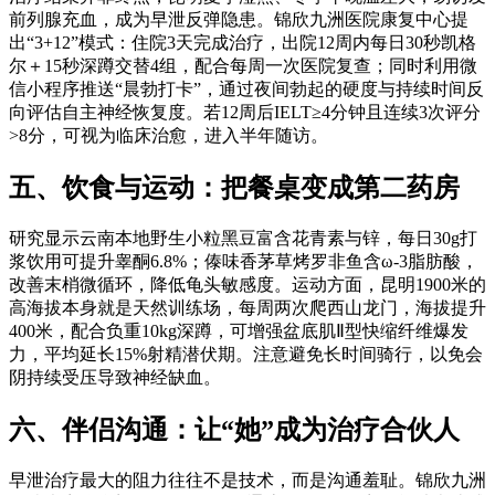
前列腺充血，成为早泄反弹隐患。锦欣九洲医院康复中心提
出“3+12”模式：住院3天完成治疗，出院12周内每日30秒凯格
尔＋15秒深蹲交替4组，配合每周一次医院复查；同时利用微
信小程序推送“晨勃打卡”，通过夜间勃起的硬度与持续时间反
向评估自主神经恢复度。若12周后IELT≥4分钟且连续3次评分
>8分，可视为临床治愈，进入半年随访。
五、饮食与运动：把餐桌变成第二药房
研究显示云南本地野生小粒黑豆富含花青素与锌，每日30g打
浆饮用可提升睾酮6.8%；傣味香茅草烤罗非鱼含ω-3脂肪酸，
改善末梢微循环，降低龟头敏感度。运动方面，昆明1900米的
高海拔本身就是天然训练场，每周两次爬西山龙门，海拔提升
400米，配合负重10kg深蹲，可增强盆底肌Ⅱ型快缩纤维爆发
力，平均延长15%射精潜伏期。注意避免长时间骑行，以免会
阴持续受压导致神经缺血。
六、伴侣沟通：让“她”成为治疗合伙人
早泄治疗最大的阻力往往不是技术，而是沟通羞耻。锦欣九洲