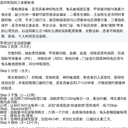
选对医院的三条硬标准
一看检测设备：是否具备神经电生理、龟头敏感度定量、甲状腺功能与激素六
项全套，缺少任何一项都可能导致误诊漏诊；二看医生梯队：主诊医生是否同时掌
握药物、心理、手术三线疗法，能否根据基因与心理量表动态调整方案；三看隐私
保护：是否有独立接诊室、男女分诊、夜间门诊、电子病历加密，避免“撞熟”带来
的心理负担。以这四家公立+锦欣九洲的实际配置衡量，全数达标，患者可根据距
离、医保、个人时间灵活选择。
早泄治疗全流程拆解
Step 1 初筛（0.5天）
空腹到院，抽血查性腺轴、甲状腺功能、血糖、血脂，排除器质性病因；完成
国际早泄量表（IPE）、抑郁自评（SDS）两份问卷；门诊室行阴茎神经电生理与
龟头敏感度检测，30分钟取报告。
Step 2 分型（当天）
医生根据IELT、控制感、苦恼程度、神经敏感度，将患者归入原发性、获得性
或混合型，并基因预测口服药疗效。原发高敏且IELT<1分钟者，可顺道预约显微神
经阻滞。
Step 3 干预（1—12周）
药物：达泊西汀30mg按需口服，或帕罗西汀10mg每日一次，配合叶酸、维生素D改
善内皮功能；
心理：认知行为疗法每周一次，识别“表现焦虑-快速射精”恶性循环，练习Stop-
Start、Squeeze技巧；
物理：低能量冲击波每周两次，六周一个疗程，改善海绵体氧合；龟头射频脱敏每周
一次，降低冷-热-痛觉；
手术：背神经选择性阻滞，住院48小时，术后红光照射、口服抗生素三天。
Step 4 维持（3—12个月）