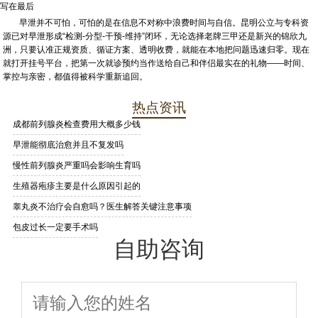
写在最后
早泄并不可怕，可怕的是在信息不对称中浪费时间与自信。昆明公立与专科资
源已对早泄形成“检测-分型-干预-维持”闭环，无论选择老牌三甲还是新兴的锦欣九
洲，只要认准正规资质、循证方案、透明收费，就能在本地把问题迅速归零。现在
就打开挂号平台，把第一次就诊预约当作送给自己和伴侣最实在的礼物——时间、
掌控与亲密，都值得被科学重新追回。
热点资讯
成都前列腺炎检查费用大概多少钱
早泄能彻底治愈并且不复发吗
慢性前列腺炎严重吗会影响生育吗
生殖器疱疹主要是什么原因引起的
睾丸炎不治疗会自愈吗？医生解答关键注意事项
包皮过长一定要手术吗
自助咨询