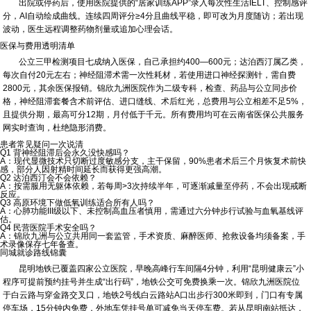
出院或停药后，使用医院提供的“居家训练APP”录入每次性生活IELT、控制感评
分，AI自动绘成曲线。连续四周评分≥4分且曲线平稳，即可改为月度随访；若出现
波动，医生远程调整药物剂量或追加心理会话。
医保与费用透明清单
公立三甲检测项目七成纳入医保，自己承担约400—600元；达泊西汀属乙类，
每次自付20元左右；神经阻滞术需一次性耗材，若使用进口神经探测针，需自费
2800元，其余医保报销。锦欣九洲医院作为二级专科，检查、药品与公立同步价
格，神经阻滞套餐含术前评估、进口缝线、术后红光，总费用与公立相差不足5%，
且提供分期，最高可分12期，月付低于千元。所有费用均可在云南省医保公共服务
网实时查询，杜绝隐形消费。
患者常见疑问一次说清
Q1 背神经阻滞后会永久没快感吗？
A：现代显微技术只切断过度敏感分支，主干保留，90%患者术后三个月恢复术前快
感，部分人因射精时间延长而获得更强高潮。
Q2 达泊西汀会不会依赖？
A：按需服用无躯体依赖，若每周>3次持续半年，可逐渐减量至停药，不会出现戒断
反应。
Q3 高原环境下做低氧训练适合所有人吗？
A：心肺功能III级以下、未控制高血压者慎用，需通过六分钟步行试验与血氧基线评
估。
Q4 民营医院手术安全吗？
A：锦欣九洲与公立共用同一套监管，手术资质、麻醉医师、抢救设备均须备案，手
术录像保存七年备查。
同城就诊路线锦囊
昆明地铁已覆盖四家公立医院，早晚高峰行车间隔4分钟，利用“昆明健康云”小
程序可提前预约挂号并生成“出行码”，地铁公交可免费换乘一次。锦欣九洲医院位
于白云路与穿金路交叉口，地铁2号线白云路站A口出步行300米即到，门口有专属
停车场，15分钟内免费，外地车凭挂号单可减免当天停车费。若从昆明南站抵达，