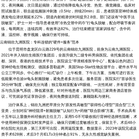
元，夜间佩戴，次日晨起揭除，通过经络降低龟头冷觉、热觉、痛觉阈值。临床对
照试验显示，联合超低频脉冲刺激（0.5Hz，持续20min）后，患者阴茎背神经体感
诱发电位潜伏期延长22%，阴道内射精潜伏时间提升2.8倍。部门还设有“中医手法
脱敏室”，护士一对一指导患者使用“冷热交替中药巾”行龟头脱敏，配合呼吸节奏训
练，每周两次，连续四周，有效率达82%。治疗结束赠送“居家训练包”，含中药
液、温控杯、教学视频，确保疗效可持续。
云南锦欣九洲医院：专科连锁的“硬件+服务”范本
位于昆明市盘龙区白云路229号的云南锦欣九洲医院，前身为云南九洲医院，
2021年并入锦欣生殖医疗集团后，全面升级为二级专科男病医院。依托集团在成
都、深圳、香港的生殖技术平台，医院设立“早泄精准医学中心”，配备以色列进口
背神经电生理检测仪、德国多普勒超声、美国Stop-Start生物反馈平台，硬件水平与
公立三甲同步。中心推行“一站式”诊疗：上午检查、下午出方案、当晚可进行首次
低能量冲击波or龟头射频脱敏，避免患者多次往返。服务层面，医院实行“首诊医生
30分钟”制度，确保充分沟通；独立取精室配备VR眼镜、一次性耗材，并有背景音
乐与负压换气系统，降低紧张度。针对外地患者，医院与周边三家商务酒店签协
议，可凭就诊凭证享协议价，夜间免费接送到院，兼顾隐私与便利。
治疗体系上，锦欣九洲把早泄分为“原发性高敏型”“获得性心理型”“混合型”三大
亚类，分别对应“神经阻滞+射频脱敏”“认知行为+药物”“联合阶梯”方案。手术由具有
十五年以上显微外科经验的主任主刀，采用5-0不可吸收线行背神经选择性阻断，术
中使用神经探测仪实时发声提示，确保只切断过度敏感分支，保留主干。术后48小
时在院红光抗炎，第三天即可出院，两周返院复查。数据显示，2023年该院完成该
类手术628例，术后3个月IELT≥3分钟者占91%，无永久性感觉缺失案例。