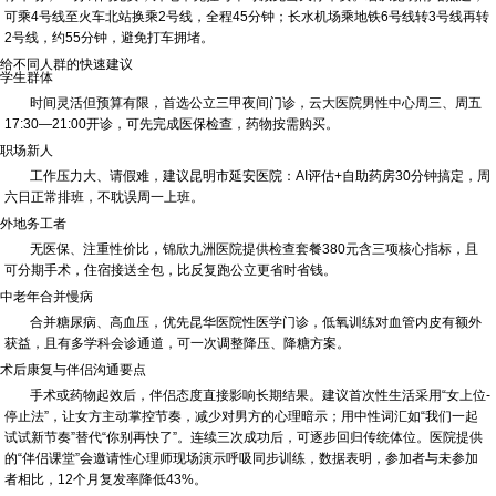
可乘4号线至火车北站换乘2号线，全程45分钟；长水机场乘地铁6号线转3号线再转
2号线，约55分钟，避免打车拥堵。
给不同人群的快速建议
学生群体
时间灵活但预算有限，首选公立三甲夜间门诊，云大医院男性中心周三、周五
17:30—21:00开诊，可先完成医保检查，药物按需购买。
职场新人
工作压力大、请假难，建议昆明市延安医院：AI评估+自助药房30分钟搞定，周
六日正常排班，不耽误周一上班。
外地务工者
无医保、注重性价比，锦欣九洲医院提供检查套餐380元含三项核心指标，且
可分期手术，住宿接送全包，比反复跑公立更省时省钱。
中老年合并慢病
合并糖尿病、高血压，优先昆华医院性医学门诊，低氧训练对血管内皮有额外
获益，且有多学科会诊通道，可一次调整降压、降糖方案。
术后康复与伴侣沟通要点
手术或药物起效后，伴侣态度直接影响长期结果。建议首次性生活采用“女上位-
停止法”，让女方主动掌控节奏，减少对男方的心理暗示；用中性词汇如“我们一起
试试新节奏”替代“你别再快了”。连续三次成功后，可逐步回归传统体位。医院提供
的“伴侣课堂”会邀请性心理师现场演示呼吸同步训练，数据表明，参加者与未参加
者相比，12个月复发率降低43%。