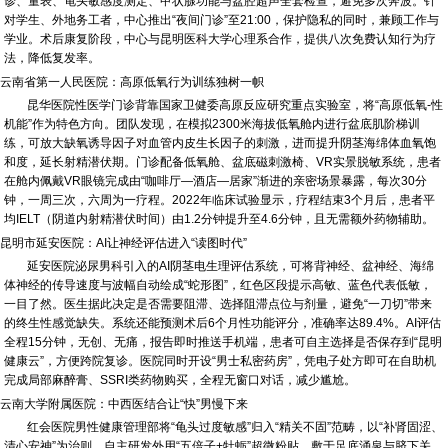
诊、量表、龟头敏感度测定、甲状腺功能与盆腔超声全套检查，避免多次奔波。针
对学生、外地务工者，中心推出“夜间门诊”至21:00，保护隐私的同时，兼顾工作与
学业。术后康复阶段，中心与昆明医科大学心理系合作，提供八次免费认知行为疗
法，降低复发率。
云南省第一人民医院：高原低氧行为训练独树一帜
昆华医院性医学门诊背靠国家卫健委高原反应研究重点实验室，将“高原低氧-性
机能”作为特色方向。团队发现，在模拟2300米海拔低氧舱内进行盆底肌阶梯训
练，可放大缺氧诱导因子对血管内皮生长因子的刺激，进而提升阴茎海绵体血氧饱
和度，延长射精潜伏期。门诊配备低氧舱、盆底磁刺激椅、VR实景脱敏系统，患者
在舱内佩戴VR眼镜完成由“咖啡厅—酒店—居家”渐进的亲密场景暴露，每次30分
钟，一周三次，六周为一疗程。2022年临床试验显示，疗程结束3个月后，患者平
均IELT（阴道内射精潜伏时间）由1.2分钟提升至4.6分钟，且无需额外药物辅助。
昆明市延安医院：AI让神经评估进入“读图时代”
延安医院泌尿男科引入的AI阴茎电生理评估系统，可将背神经、盆神经、海绵
体神经的传导速度与波幅自动绘成“蛇形图”，红色区段提示高敏、蓝色代表低敏，
一目了然。医生据此决定是否需要阻滞、选择阻滞点位与剂量，避免“一刀切”带来
的终生性感觉缺失。系统还能预测术后6个月性功能评分，准确率达89.4%。AI评估
全程15分钟，无创、无痛，报告即时推送手机端，患者可自主选择是否保存到“昆明
健康云”，方便跨院复诊。医院同时开设“男士私密药房”，凭电子处方即可在自助机
完成局部麻醉膏、SSRI类药物购买，全程无窗口对话，减少尴尬。
云南大学附属医院：中西医结合让“快”男慢下来
红会医院男性健康管理部将“龟头过度敏感”归入“精关不固”范畴，以“补肾固涩、
清心安神”为治则，自主研发外用“五倍子+牡蛎”超微粉贴，敷于足底涌泉与脐下关