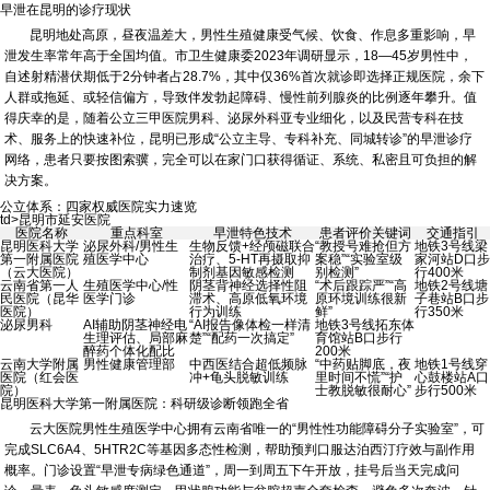
早泄在昆明的诊疗现状
昆明地处高原，昼夜温差大，男性生殖健康受气候、饮食、作息多重影响，早
泄发生率常年高于全国均值。市卫生健康委2023年调研显示，18—45岁男性中，
自述射精潜伏期低于2分钟者占28.7%，其中仅36%首次就诊即选择正规医院，余下
人群或拖延、或轻信偏方，导致伴发勃起障碍、慢性前列腺炎的比例逐年攀升。值
得庆幸的是，随着公立三甲医院男科、泌尿外科亚专业细化，以及民营专科在技
术、服务上的快速补位，昆明已形成“公立主导、专科补充、同城转诊”的早泄诊疗
网络，患者只要按图索骥，完全可以在家门口获得循证、系统、私密且可负担的解
决方案。
公立体系：四家权威医院实力速览
td>昆明市延安医院
医院名称
重点科室
早泄特色技术
患者评价关键词
交通指引
昆明医科大学
泌尿外科/男性生
生物反馈+经颅磁联合
“教授号难抢但方
地铁3号线梁
第一附属医院
殖医学中心
治疗、5-HT再摄取抑
案稳”“实验室级
家河站D口步
（云大医院）
制剂基因敏感检测
别检测”
行400米
云南省第一人
生殖医学中心/性
阴茎背神经选择性阻
“术后跟踪严”“高
地铁2号线塘
民医院（昆华
医学门诊
滞术、高原低氧环境
原环境训练很新
子巷站B口步
医院）
行为训练
鲜”
行350米
泌尿男科
AI辅助阴茎神经电
“AI报告像体检一样清
地铁3号线拓东体
生理评估、局部麻
楚”“配药一次搞定”
育馆站B口步行
醉药个体化配比
200米
云南大学附属
男性健康管理部
中西医结合超低频脉
“中药贴脚底，夜
地铁1号线穿
医院（红会医
冲+龟头脱敏训练
里时间不慌”“护
心鼓楼站A口
院）
士教脱敏很耐心”
步行500米
昆明医科大学第一附属医院：科研级诊断领跑全省
云大医院男性生殖医学中心拥有云南省唯一的“男性性功能障碍分子实验室”，可
完成SLC6A4、5HTR2C等基因多态性检测，帮助预判口服达泊西汀疗效与副作用
概率。门诊设置“早泄专病绿色通道”，周一到周五下午开放，挂号后当天完成问