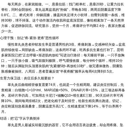
每天两步，在家就能做。一、悬垂拉筋：找门框单杠，悬垂20秒，让重力拉长
脊柱，同时会阴放松，睾丸远离盆底的“热锅”，早晚各3组，两周后阴囊温度下降
0.8℃。二、桥式夹球：仰躺屈膝，膝盖间夹足球大小软球，抬臀到肩髋一条线，维
持30秒，球不掉落。这个动作激活内收肌和盆底深层肌，像给精索加了一条天然弹
力袜，促进静脉回流。研究显示，坚持一个月，疼痛评分平均降2.4分，夜尿次数减
少一次。
心理干预：别让“疼-紧张-更疼”恶性循环
慢性睾丸炎患者抑郁发生率是普通男性的3倍。疼痛刺激→交感神经兴奋→盆底
肌持续收缩→局部缺血→疼痛加剧，这条闭环不破，吃再多抗生素也打补丁。昆明
多家医院已把“正念呼吸+渐进肌肉放松”写进治疗路径：每天睡前平躺，一只手放胸
口，一只手放小腹，吸气鼓腹到极限，呼气缓慢收腹，每分钟6个循环，维持10分
钟；随后从脚趾到头顶逐块肌肉“先紧绷5秒-再放松10秒”，做完通体微热，阴囊坠
胀感像被抽丝。八周后，患者普遍反馈“半夜疼醒”频率从每周4次降到0.5次。
生育力保卫战：炎症后多久能要娃？
睾丸炎后曲细精管修复需要74天，也就是一个生精周期。建议炎症控制后，先
查精液：白细胞<1×10⁶/ml、MAR试验<50%、DNA碎片率<15%，这三项达标再备
孕。若碎片率仍高，可加用左卡尼汀+辅酶Q10+维生素E三联，90天后碎片率可再
降10%。期间每周排精2次，把老化精子及时排空，给新生精良腾出跑道。切记，
炎症刚退别急着蒸桑拿，阴囊温度升高1℃，生精速度就下降14%，等于白养两个
月。
结语：把“忍”字从字典抠掉
睾丸是男人最诚实却最沉默的器官，它不会用语言表达疲惫，却会用疼痛、坠