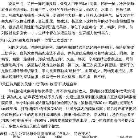
凌晨三点，又被一阵钝痛拽醒，像有人用细线勒住阴囊，轻轻一扯，冷汗便顺
着脊背滑到腰际。短短半年，这样的夜晚已数不清，药吃了、水喝了、热敷也试
过，可睾丸仍像揣着一块火炭，走路时与大腿一擦，疼得人倒抽凉气。反复发作的
睾丸炎不仅偷走睡眠，更让排尿、性生活、甚至坐下这样简单的动作都变得如履薄
冰。很多昆明男性把“能忍则忍”当成美德，却忘了炎症每拖一天，精索、附睾、前
列腺就被多蚕食一寸，生精小管在脓液里浸泡，生育能力悄悄塌方。
为什么你的睾丸炎总在同一位置“二次爆炸”？
别以为退烧、消肿就是胜利。细菌在曲细精管里筑起的生物被膜，像给病菌披
上防弹衣，血药浓度再高也渗透不进去。停药后残余菌株顺着精索逆流，附睾、输
精管、精囊一路播种，形成“感染走廊”。久坐、熬夜、辛辣酒精让盆底淤血，局部
免疫哨兵打盹，病菌趁机爬出生物被膜，第二次、第三次炎症来得更猛。更棘手的
是慢性期纤维组织增生，睾丸被瘢痕勒成“硬柿子”，血流减少，药物更难抵达，疼
痛从锐痛转为持续坠胀，像塞进一只湿水棉袜，甩不掉、捏不碎。
3天扭转局面的关键：把“药物+物理”打成组合拳
单纯输液就像隔着墙扔手雷，炸不到墙后的敌人。昆明部分医院近年把“靶向灌
注+高能红光+超声雾透”做成序贯方案：先通过显微穿刺把抗菌复方直接送到精索鞘
膜间隙，半小时内局域浓度达到静脉给药的8倍；紧接着用630 nm高能红光穿透5
cm软组织，打断细菌生物被膜DNA链，让藏身其内的菌体裸露；最后超声雾透把残
余菌裂解后产生的内毒素打出细胞膜，随淋巴回流带走。临床统计，急性期患者平
均36小时疼痛评分下降60%，阴囊皮肤皱褶重新出现，72小时彩超血流信号提升2
倍，多数人在第3天能安稳睡个整觉。
表格：昆明公立泌尿外科资源速览（含地址、特色技术）
医院
科室
地址
特色技术
门诊时间