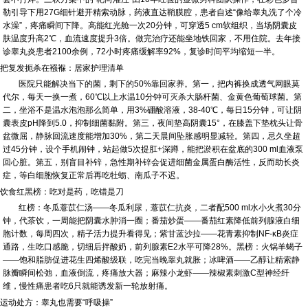
勒引导下用27G细针避开精索动脉，药液直达鞘膜腔，患者自述“像给睾丸洗了个冷
水澡”，疼痛瞬间下降。高能红光舱一次20分钟，可穿透5 cm软组织，当场阴囊皮
肤温度升高2℃，血流速度提升3倍。做完治疗还能坐地铁回家，不用住院。去年接
诊睾丸炎患者2100余例，72小时疼痛缓解率92%，复诊时间平均缩短一半。
把复发扼杀在襁褓：居家护理清单
医院只能解决当下的菌，剩下的50%靠回家养。第一，把内裤换成透气网眼莫
代尔，每天一换一煮，60℃以上水温10分钟可灭杀大肠杆菌、金黄色葡萄球菌。第
二，坐浴不是温水泡泡那么简单，用3%硼酸溶液，38-40℃，每日15分钟，可让阴
囊表皮pH降到5.0，抑制细菌黏附。第三，夜间垫高阴囊15°，在膝盖下垫枕头让骨
盆微屈，静脉回流速度能增加30%，第二天晨间坠胀感明显减轻。第四，忌久坐超
过45分钟，设个手机闹钟，站起做5次提肛+深蹲，能把淤积在盆底的300 ml血液泵
回心脏。第五，别盲目补锌，急性期补锌会促进细菌金属蛋白酶活性，反而助长炎
症，等白细胞恢复正常后再吃牡蛎、南瓜子不迟。
饮食红黑榜：吃对是药，吃错是刀
红榜：冬瓜薏苡仁汤——冬瓜利尿，薏苡仁抗炎，二者配500 ml水小火煮30分
钟，代茶饮，一周能把阴囊水肿消一圈；番茄炒蛋——番茄红素降低前列腺液白细
胞计数，每周四次，精子活力提升看得见；紫甘蓝沙拉——花青素抑制NF-κB炎症
通路，生吃口感脆，切细后拌酸奶，前列腺素E2水平可降28%。黑榜：火锅羊蝎子
——饱和脂肪促进花生四烯酸级联，吃完当晚睾丸就胀；冰啤酒——乙醇让精索静
脉瓣瞬间松弛，血液倒流，疼痛放大器；麻辣小龙虾——辣椒素刺激C型神经纤
维，慢性痛患者吃6只就能诱发新一轮放射痛。
运动处方：睾丸也需要“呼吸操”