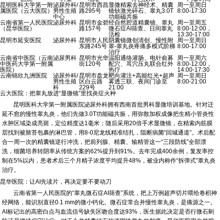
昆明医科大学第一附
泌尿外科/
昆明市西昌
显微精索去神经术、精囊
周一至周日
属医院（云大医院）
男性生殖
路295号
镜钬激光碎石、睾丸3.0T
8:00-17:30
中心
功能磁共振
云南省第一人民医院
泌尿外科
昆明市金碧
经自然腔道精囊镜、睾丸
周一至周五
（昆华医院）
路157号
微石症AI筛查、日间睾丸
8:00-12:00，
活检
13:30-17:00
昆明市延安医院
泌尿外科
昆明市人民
阴囊镜微创清创、慢性附
周一至周日
东路245号
睾-睾丸炎疼痛多模式阶梯
8:00-17:00
治疗
云南省中医院（云南
泌尿男科
昆明市光华
温阳通络灌肠、电针俞募
周一至周六
中医药大学第一附属
街120号
配穴、耳穴压丸联合红外
8:00-12:00，
医院）
热疗
14:00-17:30
云南锦欣九洲医院
泌尿外科/
昆明市盘龙
靶向灌注+高能红光+超声
周一至周日
男性生殖
区白云路
雾透三联、夜间门诊至
8:00-21:00
科
229号
21:00
云大医院：把睾丸放进“显微镜”里找炎症火种
昆明医科大学第一附属医院泌尿外科拥有西南首批男科显微培训基地。针对迁
延不愈的慢性睾丸炎，他们先做3.0T功能磁共振，用弥散加权成像把生精小管炎性
水肿区域染成亮斑，定位精度达1毫米；随后采用20倍手术显微镜，在精索内筋膜
层找到被脓苔包裹的淋巴管，用8-0尼龙线精准结扎，阻断病菌“回城通道”。术后配
合一周一次的精囊镜逆行冲洗，把前列腺、精囊、输精管这一“三段防线”全部漂
洗，细菌培养转阴率从传统方案的62%提升到91%。去年完成400余例，复发率控
制在5%以内，患者术后三个月精子浓度平均提升48%，被业内称作“拆弹式”睾丸炎
治疗。
昆华医院：让AI先读片，再决定要不要动刀
云南省第一人民医院的“睾丸微石症AI筛查”系统，把上万例超声切片喂给卷积神
经网络，能识别直径0.1 mm的微小钙化。微石症常合并慢性睾丸炎，是痛源之一。
AI标记出的高密白点与血流信号缺失区吻合度达93%，医生据此决定是否行微石剜