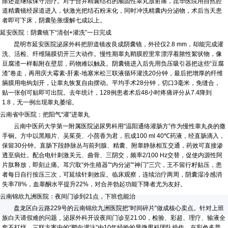
除还是继续保守治疗。对于合并精囊结石的顽固性睾丸放射痛，昆华医院用自然腔
道精囊镜经尿道进入，钬激光把结石粉末化，同时冲洗精囊内分泌物，术后当天患
者即可下床，阴囊坠胀缓解七成以上。
延安医院：阴囊镜下“清创+灌洗”一日完成
昆明市延安医院泌尿外科把胆道镜改良成阴囊镜，外径仅2.8 mm，却能完成灌
洗、活检、纤维隔膜切开三大动作。慢性期睾丸鞘膜腔里常漂浮着脓性絮状物，像
豆腐渣一样黏附在壁层，药物难以触及。阴囊镜进入后先用负压吸引器把这些“豆腐
渣”卷走，再用庆大霉素-肝素-地塞米松三联液循环灌洗20分钟，最后把增厚的纤维
膈膜用电钩划开，让睾丸恢复自由摆动。平均手术28分钟，切口3毫米，免缝合，
贴一张创可贴即可出院。去年统计，128例患者术后48小时疼痛评分从7.4降到
1.8，无一例出现睾丸萎缩。
云南省中医院：把阳气“灌”进睾丸
云南中医药大学第一附属医院泌尿男科用“温阳通络灌肠方”作为慢性睾丸炎的撒
手锏。方中以黑顺片、吴茱萸、小茴香为君，煎成100 ml 40℃药液，经直肠滴入，
保留30分钟。直肠下段静脉丛与前列腺、精囊、附睾静脉相互交通，药效可直接渗
透至病灶。配合电针刺激关元、曲骨、三阴交，频率2/100 Hz交替，促使内源性阿
片肽释放，即刻止痛。耳穴取“外生殖器”“内分泌”“神门”三穴，王不留行籽贴压，患
者每日自行按压三次，可延续针刺效应。临床观察，连续治疗两周，阴囊湿冷感消
失率78%，血睾酮水平提升22%，对合并勃起功能下降者尤为友好。
云南锦欣九洲医院：夜间门诊到21点，下班也能治
盘龙区白云路229号的云南锦欣九洲医院把“时间碎片”做成核心卖点。针对上班
族白天请假难的问题，泌尿外科开设夜间门诊至21:00，检验、彩超、理疗、输液全
套不打烊。三联方案中的“靶向灌注”由10年经验的显微男科团队操作，在彩色多普