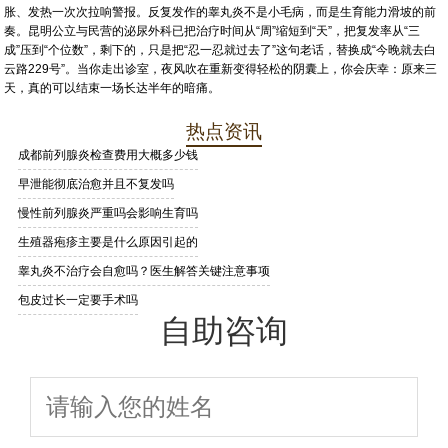
胀、发热一次次拉响警报。反复发作的睾丸炎不是小毛病，而是生育能力滑坡的前
奏。昆明公立与民营的泌尿外科已把治疗时间从“周”缩短到“天”，把复发率从“三
成”压到“个位数”，剩下的，只是把“忍一忍就过去了”这句老话，替换成“今晚就去白
云路229号”。当你走出诊室，夜风吹在重新变得轻松的阴囊上，你会庆幸：原来三
天，真的可以结束一场长达半年的暗痛。
热点资讯
成都前列腺炎检查费用大概多少钱
早泄能彻底治愈并且不复发吗
慢性前列腺炎严重吗会影响生育吗
生殖器疱疹主要是什么原因引起的
睾丸炎不治疗会自愈吗？医生解答关键注意事项
包皮过长一定要手术吗
自助咨询