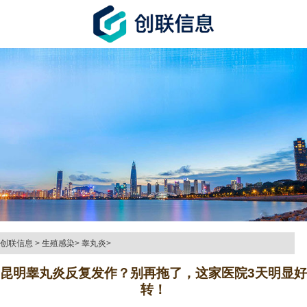
创联信息
>
生殖感染
>
睾丸炎
>
昆明睾丸炎反复发作？别再拖了，这家医院3天明显好
转！