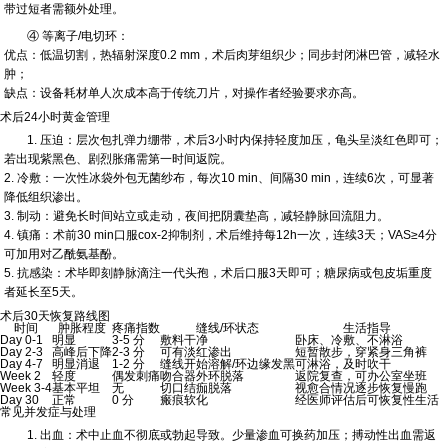
带过短者需额外处理。
④ 等离子/电切环：
优点：低温切割，热辐射深度0.2 mm，术后肉芽组织少；同步封闭淋巴管，减轻水
肿；
缺点：设备耗材单人次成本高于传统刀片，对操作者经验要求亦高。
术后24小时黄金管理
1. 压迫：层次包扎弹力绷带，术后3小时内保持轻度加压，龟头呈淡红色即可；
若出现紫黑色、剧烈胀痛需第一时间返院。
2. 冷敷：一次性冰袋外包无菌纱布，每次10 min、间隔30 min，连续6次，可显著
降低组织渗出。
3. 制动：避免长时间站立或走动，夜间把阴囊垫高，减轻静脉回流阻力。
4. 镇痛：术前30 min口服cox-2抑制剂，术后维持每12h一次，连续3天；VAS≥4分
可加用对乙酰氨基酚。
5. 抗感染：术毕即刻静脉滴注一代头孢，术后口服3天即可；糖尿病或包皮垢重度
者延长至5天。
术后30天恢复路线图
时间
肿胀程度
疼痛指数
缝线/环状态
生活指导
Day 0-1
明显
3-5 分
敷料干净
卧床、冷敷、不淋浴
Day 2-3
高峰后下降
2-3 分
可有淡红渗出
短暂散步，穿紧身三角裤
Day 4-7
明显消退
1-2 分
缝线开始溶解/环边缘发黑
可淋浴，及时吹干
Week 2
轻度
偶发刺痛
吻合器外环脱落
返院复查，可办公室坐班
Week 3-4
基本平坦
无
切口结痂脱落
视愈合情况逐步恢复慢跑
Day 30
正常
0 分
瘢痕软化
经医师评估后可恢复性生活
常见并发症与处理
1. 出血：
术中止血不彻底或勃起导致。少量渗血可换药加压；搏动性出血需返