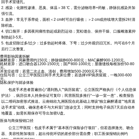
回手术室缝扎。
2. 感染：
化脓性渗液、恶臭、体温＞38 ℃，需分泌物培养+药敏，静脉抗感染并加
强引流。
3. 血肿：
常见于系带处，面积＜2 cm时可自行吸收；＞2 cm或持续增大需拆2针清
除积血。
4. 切口裂开：
多因夜间痛性勃起或剧烈运动；宽松缝合、保持干燥、口服雌激素抑
制勃起3-5天。
5. 包皮切除过多/过少：
过多勃起时疼痛、下弯；过少外观仍旧冗长。均可在6个月
后行二次整复。
费用影响因素拆解
麻醉差异：局麻费用约150元；静脉镇静600-800元；MAC麻醉900-1200元。
耗材差异：进口吻合器1200-1500元；国产800-1000元；显微缝线每根加价50-80
元。
并发症处理：若需二次止血、清创，费用增加500-2000元不等。
住院与否：公立三甲医院日间手术无床位费；若选择VIP病房留观，一晚300-600
元。
隐私保护与就诊体验
包皮手术患者普遍担心“遇到熟人”“病历留底”。公立医院严格执行《个人信息保
护法》，病历仅本人持身份证可复印；民营医院多推行“一诊一室一患”，检查报告
以二维码加密形式推送。云南锦欣九洲医院在此基础上增设“独立麻醉通道”“地库直
达手术室”动线，确保患者不与大科室门急诊交叉；同时支持电子病历7天后自动本
地覆盖，如需长期保存可导出加密U盘。
医保与商保报销口径
公立三甲医院：包皮手术属于“基本医疗保险诊疗项目”，但若选择激光、吻合
器、美容性附加项目，超出传统环切的差价部分需自费；职工医保报销比例约