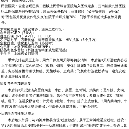
60%，居民医保50%。
民营医院：云南省现已将二级以上民营综合医院纳入医保定点，云南锦欣九洲医院
职工医保统筹段报销55%，居民医保段45%；商业保险（如平安健康、e生保）
对“因包茎并反复发作龟头炎”住院手术可报销70%，门诊手术目前大多在除外责
任。
术前检查清单（建议带齐，避免二次排队）
血常规+CRP（7天内）
凝血四项（PT、APTT、TT、FIB）
乙肝两对半、丙肝抗体、梅毒螺旋体抗体、HIV 抗体（3个月内）
空腹血糖、糖化血红蛋白（必要时）
心电图（≥40 岁或既往心脏病史）
阴茎彩色多普勒（怀疑血管畸形或隐匿阴茎）
学生党、上班族如何请假
手术安排在周五上午，周六日休息两天即可初步消肿；术后第3天可远程办公或
上半天理论课；需久站岗位（教师、销售、安保）建议5-7天后复工。若必须长途出
差，务必随身携带碘伏棉签、无菌纱布、止痛药；飞机出行选宽松裤装，避免安检
时金属环触发尴尬。
饮食与营养加速康复
术后前3天以清淡高蛋白为主：牛奶、蒸蛋、鱼茸粥、鸡胸肉；忌辛辣、火锅、
酒精，避免外周血管扩张增加出血。第4-7天可正常软食，多摄入维生素C（猕猴
桃、橙子）促进胶原合成；锌元素（牡蛎、牛肉）提升上皮修复。2周内禁海鲜、牛
羊肉“发物”说法并无循证依据，但部分人群易过敏，可酌情少吃。
心理调适与性生活重启
术后龟头外露，与内裤摩擦易出现“过度敏感”，属于正常神经适应过程。建议：
第3天起每日温水浸泡5分钟+手动摩擦脱敏；行走时采用“渐进式”穿宽松→普通→紧