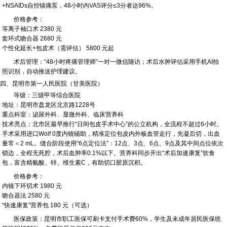
+NSAIDs自控镇痛泵，48小时内VAS评分≤3分者达96%。
价格参考：
等离子袖口术 2380 元
套环式吻合器 2680 元
个性化延长+包皮术（需评估） 5800 元起
术后管理：“48小时疼痛管理师”一对一微信随访；术后水肿评估采用手机AI拍
照识别，自动推送护理建议。
四、昆明市第一人民医院（甘美医院）
等级：三级甲等综合医院
地址：昆明市盘龙区北京路1228号
重点科室：泌尿外科、显微外科、临床营养科
技术亮点：北市区最早推行“日间包皮手术中心”的公立机构，全流程不超过6小时。
手术采用进口Wolf 0度内镜辅助，精准定位包皮内外板血管走行，先凝后切，出血
量常＜2 mL。缝合阶段使用“6点定位法”：12点、3点、6点、9点及其中间点位依次
锁边，全程无死腔，术后血肿率0.1%以下。营养科同步开出“术后加速康复”饮食
包，富含精氨酸、锌、维生素C，有助切口胶原沉积。
价格参考：
内镜下环切术 1980 元
吻合器法 2580 元
“快速康复”营养包 180 元（可选）
医保政策：昆明市职工医保可刷卡支付手术费60%，学生及未成年居民医保统