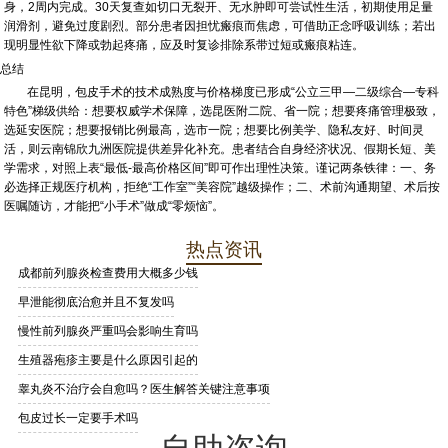
身，2周内完成。30天复查如切口无裂开、无水肿即可尝试性生活，初期使用足量
润滑剂，避免过度剧烈。部分患者因担忧瘢痕而焦虑，可借助正念呼吸训练；若出
现明显性欲下降或勃起疼痛，应及时复诊排除系带过短或瘢痕粘连。
总结
在昆明，包皮手术的技术成熟度与价格梯度已形成“公立三甲—二级综合—专科
特色”梯级供给：想要权威学术保障，选昆医附二院、省一院；想要疼痛管理极致，
选延安医院；想要报销比例最高，选市一院；想要比例美学、隐私友好、时间灵
活，则云南锦欣九洲医院提供差异化补充。患者结合自身经济状况、假期长短、美
学需求，对照上表“最低-最高价格区间”即可作出理性决策。谨记两条铁律：一、务
必选择正规医疗机构，拒绝“工作室”“美容院”越级操作；二、术前沟通期望、术后按
医嘱随访，才能把“小手术”做成“零烦恼”。
热点资讯
成都前列腺炎检查费用大概多少钱
早泄能彻底治愈并且不复发吗
慢性前列腺炎严重吗会影响生育吗
生殖器疱疹主要是什么原因引起的
睾丸炎不治疗会自愈吗？医生解答关键注意事项
包皮过长一定要手术吗