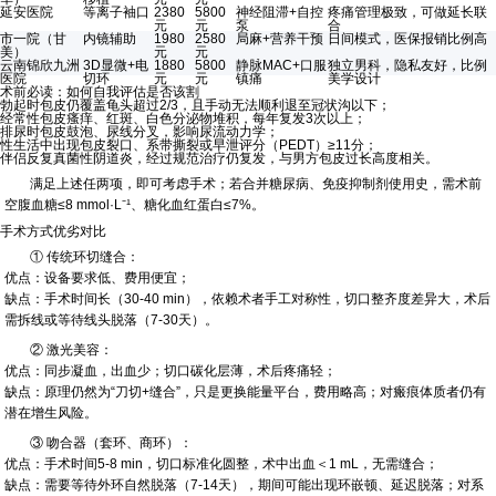
延安医院
等离子袖口
2380
5800
神经阻滞+自控
疼痛管理极致，可做延长联
元
元
泵
合
市一院（甘
内镜辅助
1980
2580
局麻+营养干预
日间模式，医保报销比例高
美）
元
元
云南锦欣九洲
3D显微+电
1880
5800
静脉MAC+口服
独立男科，隐私友好，比例
医院
切环
元
元
镇痛
美学设计
术前必读：如何自我评估是否该割
勃起时包皮仍覆盖龟头超过2/3，且手动无法顺利退至冠状沟以下；
经常性包皮瘙痒、红斑、白色分泌物堆积，每年复发3次以上；
排尿时包皮鼓泡、尿线分叉，影响尿流动力学；
性生活中出现包皮裂口、系带撕裂或早泄评分（PEDT）≥11分；
伴侣反复真菌性阴道炎，经过规范治疗仍复发，与男方包皮过长高度相关。
满足上述任两项，即可考虑手术；若合并糖尿病、免疫抑制剂使用史，需术前
空腹血糖≤8 mmol·L⁻¹、糖化血红蛋白≤7%。
手术方式优劣对比
① 传统环切缝合：
优点：设备要求低、费用便宜；
缺点：手术时间长（30-40 min），依赖术者手工对称性，切口整齐度差异大，术后
需拆线或等待线头脱落（7-30天）。
② 激光美容：
优点：同步凝血，出血少；切口碳化层薄，术后疼痛轻；
缺点：原理仍然为“刀切+缝合”，只是更换能量平台，费用略高；对瘢痕体质者仍有
潜在增生风险。
③ 吻合器（套环、商环）：
优点：手术时间5-8 min，切口标准化圆整，术中出血＜1 mL，无需缝合；
缺点：需要等待外环自然脱落（7-14天），期间可能出现环嵌顿、延迟脱落；对系