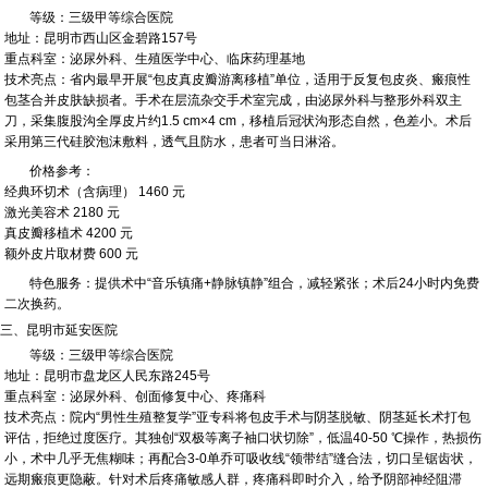
等级：三级甲等综合医院
地址：昆明市西山区金碧路157号
重点科室：泌尿外科、生殖医学中心、临床药理基地
技术亮点：省内最早开展“包皮真皮瓣游离移植”单位，适用于反复包皮炎、瘢痕性
包茎合并皮肤缺损者。手术在层流杂交手术室完成，由泌尿外科与整形外科双主
刀，采集腹股沟全厚皮片约1.5 cm×4 cm，移植后冠状沟形态自然，色差小。术后
采用第三代硅胶泡沫敷料，透气且防水，患者可当日淋浴。
价格参考：
经典环切术（含病理） 1460 元
激光美容术 2180 元
真皮瓣移植术 4200 元
额外皮片取材费 600 元
特色服务：提供术中“音乐镇痛+静脉镇静”组合，减轻紧张；术后24小时内免费
二次换药。
三、昆明市延安医院
等级：三级甲等综合医院
地址：昆明市盘龙区人民东路245号
重点科室：泌尿外科、创面修复中心、疼痛科
技术亮点：院内“男性生殖整复学”亚专科将包皮手术与阴茎脱敏、阴茎延长术打包
评估，拒绝过度医疗。其独创“双极等离子袖口状切除”，低温40-50 ℃操作，热损伤
小，术中几乎无焦糊味；再配合3-0单乔可吸收线“领带结”缝合法，切口呈锯齿状，
远期瘢痕更隐蔽。针对术后疼痛敏感人群，疼痛科即时介入，给予阴部神经阻滞