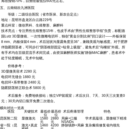
筹段报销70%，自费段最低仅600元左右。
五、云南锦欣九洲医院
等级：二级综合医院（省市医保、新农合定点）
地址：昆明市盘龙区白云路229号
重点科室：微创男科、生殖整形、麻醉科
技术亮点：专注男性生殖整形15年，包皮手术由“男性生殖整形学组”负责，标配德
国Lutz 3D显微镜、一次性微雕电切环，独创“黄金分割比例”切口设计——外板保留
8 mm、内板保留4 mm，术后冠状沟显露角度呈36°，兼顾美观与敏感度。对于肥胖
伴隐匿阴茎者，可同步行“阴茎根部固定+耻骨上吸脂”，避免术后“鸟嘴状”外观。所
有手术均在百级层流手术间完成，由资深麻醉医师实施“静脉MAC麻醉”，患者术中
处于轻度睡眠，无术中知晓。
价格参考：
3D显微美容术 2280 元
电切环无缝合 1880 元
电切环+系带整形 2480 元
隐匿阴茎矫正联合术 5800 元
术后服务：免费地铁接站；独立VIP留观室；术后次日、7天、30天三次复查0
元；30天内切口裂开免费二次缝合。
横向对比一览表
医院
关键技术
最低价
最高价
术后疼痛管理
特色
位
位
昆医附二院
显微激光
1580
2880
局麻+口服
学术底蕴强，显微镜下精准
元
元
NSAIDs
省一院（昆
激光+真皮
1460
4200
静脉镇静+局麻
复杂瘢痕修复省内领先
华）
移植
元
元