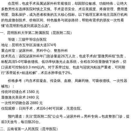
在昆明，包皮手术虽属泌尿外科常规项目，却因部位敏感、功能特殊，让绝大
多数男性在选择医院时慎之又慎。手术是否安全、术后美观度、疼痛管理、费用透
明度、隐私保护，成为患者权衡的五大核心指标。以下梳理五家本地主流医疗机构
的包皮微创技术、价格区间、特色服务与就诊路径，帮助有需求的朋友一次性看
懂“在昆明割包皮到底该怎么选”。
一、昆明医科大学第二附属医院（昆医附二院）
等级：三级甲等综合医院
地址：昆明市五华区滇缅大道374号
重点科室：泌尿外科、男科中心、整形外科
技术亮点：该院泌尿外科年门急诊量超26万人次，包皮手术由“显微男科组”负责，
标配高清5-0可吸收缝线、低功率钬激光止血系统，全程在30倍显微镜下操作，切
口误差可控制在0.3 mm以内。对于系带过短、包皮与冠状沟粘连严重者，可同期
行“系带延长+粘连松解”，术后水肿率低于2%。
价格参考（均含术前凝血、传染病、血糖、局麻药物、可吸收缝线、一次性器
械包）：
传统环切缝合术 1580 元
显微激光美容术 2480 元
一次性环切吻合器 2880 元
住院观察：日间手术，术后6小时可回家，无需住院。
预约通道：关注“昆医附二院”公众号→泌尿外科→男科专病→包皮整形门诊，提
前3天放号，每日限20台。
二、云南省第一人民医院（昆华医院）