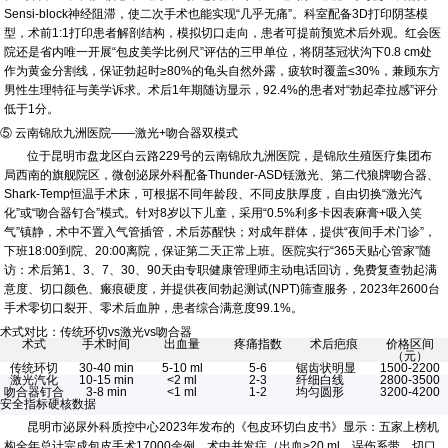
Sensi-block神经阻滞，使二次手术也能实现“几乎无痛”。科室配备3D打印阴茎模
型，术前1:1打印患者解剖结构，模拟切口走向，患者可提前预览术后外观。红会医
院还是省内唯一开展“包皮美学比例尺”评估的三甲单位，将阴茎冠状沟下0.8 cm处
作为黄金分割线，保证勃起时≥80%的龟头自然外露，疲软时覆盖≤30%，兼顾东方
男性生理特征与美学诉求。术后1年期随访显示，92.4%的患者对“勃起牵拉感”评分
低于1分。
⑤ 云南锦欣九洲医院——激光+吻合器双模式
位于昆明市盘龙区白云路229号的云南锦欣九洲医院，是锦欣生殖医疗集团布
局西南的旗舰院区，微创泌尿外科配备Thunder-ASD铥激光、第二代狼牌吻合器、
Shark-Temp恒温手术床，可根据不同年龄段、不同皮肤厚度，自由切换“激光汽
化”或“吻合器钉合”模式。针对8岁以下儿童，采用“0.5%利多卡因表麻膏+吸入笑
气”镇静，术中不置入气管插管，术后苏醒快；对成年群体，提供“夜间手术门诊”，
下班18:00到院、20:00离院，保证第二天正常上班。医院实行“365天贴心管家”随
访：术后第1、3、7、30、90天由专职健康管理师主动电话回访，免费复查勃起满
意度、切口颜色、瘢痕硬度，并提供夜间勃起测试(NPT)筛查服务，2023年2600台
手术零切口裂开、零术后血肿，患者综合满意度99.1%。
术式对比：传统环切vs激光vs吻合器
术式
手术时间
出血量
疼痛指数
术后疤痕
价格区间
（元）
传统环切
30-40 min
5-10 ml
5-6
锯齿状明显
1500-2200
激光汽化
10-15 min
<2 ml
2-3
纤细白线
2800-3500
吻合器钉合
3-8 min
<1 ml
1-2
均匀圆形
3200-4200
安全指标硬核数据
昆明市泌尿外科质控中心2023年发布的《包皮环切白皮书》显示：五家上榜机
构全年总计完成包皮手术17000余例，术中并发症（出血>20 ml、误伤系带、切口