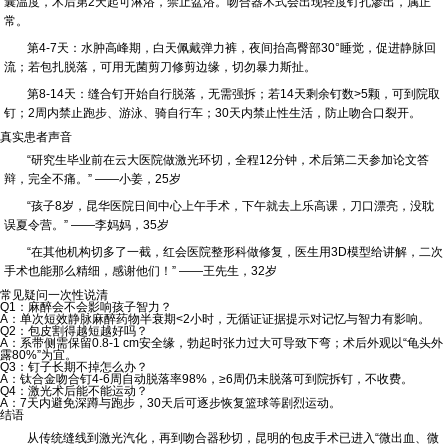
囊温度，术后第2天起可淋浴，禁止盆浴。吻合器术式会出现轻度钉孔渗出，属正
常。
第4-7天：
水肿高峰期，白天佩戴弹力裤，夜间抬高臀部30°睡觉，促进静脉回
流；若包扎脱落，可用无菌剪刀修剪边缘，切勿暴力斯扯。
第8-14天：
缝合钉开始自行脱落，无需强拆；若14天剩余钉数>5颗，可到院取
钉；2周内禁止跑步、游泳、骑自行车；30天内禁止性生活，防止吻合口裂开。
真实患者声音
“研究生毕业前在云大医院做激光环切，全程12分钟，术后第二天参加论文答
辩，完全不痛。”
——小姜，25岁
“孩子8岁，昆华医院日间中心上午手术，下午就去上乐高课，刀口漂亮，没耽
误夏令营。”
——李妈妈，35岁
“在其他机构切多了一截，红会医院整形科做修复，医生用3D模型给讲解，二次
手术也能那么精细，感谢他们！”
——王先生，32岁
常见疑问一次性说清
Q1：麻醉会不会影响孩子智力？
A：单次短效静脉麻醉药物半衰期<2小时，无循证证据提示对记忆与智力有影响。
Q2：包皮割得越短越好吗？
A：系带侧需保留0.8-1 cm安全缘，勃起时张力过大可导致下弯；术后外观以“龟头外
露80%”为宜。
Q3：钉子长期不掉怎么办？
A：钛合金吻合钉4-6周自动脱落率98%，≥6周仍未脱落可到院拆钉，不收费。
Q4：激光术后能不能运动？
A：7天内避免深蹲与跑步，30天后可逐步恢复篮球等剧烈运动。
结语
从传统缝线到激光汽化，再到吻合器秒切，昆明的包皮手术已进入“微出血、微