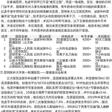
在春城昆明，包皮环切早已不是“难言之隐”，而是一项成熟、安全、微创的日间
门诊手术。随着家长对儿童生殖健康的重视、青年群体对美观与功能的双重需求，
以及中老年男性对反复炎症的彻底解决意愿，昆明各大公立医院男科、泌尿外科普
遍开设“包皮专病门诊”，技术迭代从传统缝线到等离子刀、一次性吻合器、激光汽
化，出血量控制在个位数毫升，术后24小时即可淋浴。以下五家机构凭借年手术
量、并发症控制率、术后满意度、随访体系完整度等多维度指标，稳居本地口碑榜
前五，供不同年龄段、不同需求的患者快速锁定最适合的医疗资源。
排序
医院名称
重点科室
特色技术
年手术量
术后随访
1
昆明医科大学第一
泌尿外科/男科
3D显微定位激光
4200+
90天三级随
附属医院（云大医
环切
访
院）
2
云南省第一人民医
生殖泌尿中心
一次性包皮吻合
3800+
180天紫钻
院（昆华医院）
器
随访
3
昆明市第一人民医
日间手术中心
等离子无刀海创
3500+
7×24h在线
院（南院区）
答疑
4
云南大学附属医院
男性整形与修复
二次修复+系带
2900+
1年期美学评
（红会医院）
科
重建
估
5
云南锦欣九洲医院
微创泌尿外科
激光+吻合器双
2600+
365天贴心
模式
管家
① 昆明医科大学第一附属医院——显微激光金标准
云大医院泌尿外科始建于1956年，是国家级临床重点专科，科室拥有Storz 3D
高清显微系统、钬激光平台与CO
2
点阵激光复合治疗仪。针对包皮过长合并系带过
短、包茎伴瘢痕狭窄等复杂病例，团队采用“3D显微定位+激光汽化+可吸收线皮内
连续缝合”三步法，10倍放大视野下精准保护阴茎背神经分支，术中出血量≤3 ml，
术后无传统“锯齿”疤痕，缝合线21天内完全吸收，无需返院拆线。2023年科室完成
包皮手术4200余例，其中二次修复病例占7.3%，术后血肿发生率仅0.18%，随访
90天外观满意度98.6%。医院设有儿童镇静中心，对6岁以下男童可实施“吸入麻醉
+骶管阻滞”无痛管理，家长可全程陪护，术后2小时即可离院。