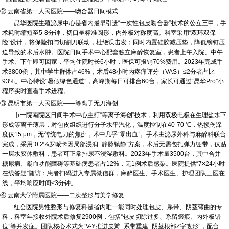
② 云南省第一人民医院——吻合器日间模式
昆华医院生殖泌尿中心是省内最早引进“一次性包皮吻合器”技术的公立三甲，手
术耗时缩短至5-8分钟，切口呈标准圆形，内外板对称度高。科室采用“双环双保
险”设计，将保险扣与切割刀联动，杜绝误击发；同时内置硅胶减压垫，降低铆钉压
迫导致的术后水肿。医院日间手术中心配套独立麻醉恢复室，患者上午入院、中午
手术、下午即可回家，平均住院时长6小时，医保可报销70%费用。2023年完成手
术3800例，其中学生群体占46%，术后48小时内疼痛评分（VAS）≤2分者占比
93%。中心特设“暑假绿色通道”，高峰期每日可排台60台，家长可通过“昆华Pro”小
程序实时查看手术进程。
③ 昆明市第一人民医院——等离子无刀海创
市一院南院区日间手术中心主打“等离子海创”技术，利用双极电极在生理盐水下
形成等离子薄层，对包皮组织进行分子水平汽化，温度控制在40-70 ℃，热损伤深
度仅15 μm，无传统电刀的焦痂，术中几乎“零出血”。手术由泌尿外科与麻醉科联合
完成，采用“0.2%罗哌卡因局部浸润+静脉镇静”方案，术后无需包扎弹力绷带，仅贴
一层水胶体敷料，患者可正常排尿不浸湿敷料。2023年手术量3500台，其中合并
糖尿病、凝血功能障碍等基础病患者占12%，无1例术后感染。医院提供“7×24小时
在线答疑”随访：患者扫码进入专属微信群，麻醉医生、手术医生、护理团队三医在
线，平均响应时间<3分钟。
④ 云南大学附属医院——二次整形与美学修复
红会医院男性整形与修复科是省内唯一能同时处理包皮、系带、阴茎弯曲的专
科，科室年接收外院术后修复2900例，包括“包皮切除过多、系留瘢痕、内外板错
位”等并发症。团队核心术式为“V-Y推进皮瓣+系带重建+阴茎根部Z字改形”，配合