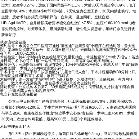
过大）发生率0.27%，远低于国内同级平均1.1%；术后30天内感染率0.09%，低于
全国平均0.4%；术后24小时即可淋浴，7天恢复办公室工作，30天内禁止骑行、性
生活。患者术前必须完成四项评估：血常规、凝血四项、空腹血糖、
HBsAg/HIV/TP，合并糖尿病者要求糖化血红蛋白≤7.5%，血压>160/100 mmHg者
需先药物控制。对瘢痕体质、银屑病活动期、急性龟头炎患者，须转门诊先进行皮
肤病治疗。
就诊流程全链路
预约挂号：市属公立三甲医院可通过“滇医通”“健康云南”小程序在线选时段，云大医
院、昆华医院提前7天放号；周六周日也可排台。云南锦欣九洲医院支持官网/公众号
夜间号（18:00-21:00）。
术前检查：持48小时内有效血检结果可免重复抽血，常规检查30分钟出齐报告；若选
择日间手术中心可在1楼“一站式”窗口完成。儿童需加做心电图与胸片。
麻醉评估：三级医院麻醉门诊设在2楼，10分钟完成ASA分级；敏感人群可申请“镇静
深度监测”，术后30分钟内复测意识评分。
手术排台：公立三甲每日按颜色区分“儿童台”“成人台”，手术排程精确到30分钟；民
营医院提供VIP独立手术间，家属可视对讲。
术后护理：统一发放“术后护理包”（碘伏棉签、水胶体敷料、止痛颗粒、弹力网状
裤），激光术式无需换药，吻合器术式第3天首次去除钉环。
随访复查：公立机构术后第7、30天返院拆环或拔钉；民营机构支持快递“钉环自拆
器”，并赠送30天夜间勃起自测带。
私立补充险及医保报销
公立三甲日间手术可跨省异地医保，职工医保报销比例70%，居民医保60%，
自费部分约600-1200元；学生群体凭学籍证明可再减免200元。云南锦欣九洲医院
与平安健康、泰康在线合作推出“包皮手术安心保”责任险，术中出血>50 ml、术后
30天内二次缝合均可获赔，最高5000元，另送3个月延保服务。
术后护理黄金14天
第1-3天：
防止夜间勃起牵拉，睡前口服乙烯雌酚0.5 mg，或采用冷敷贴降低阴