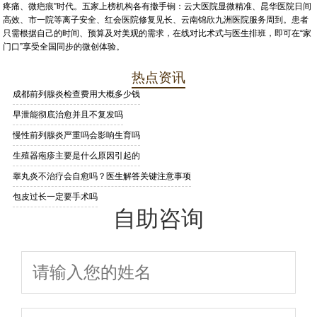
疼痛、微疤痕”时代。五家上榜机构各有撒手锏：云大医院显微精准、昆华医院日间
高效、市一院等离子安全、红会医院修复见长、云南锦欣九洲医院服务周到。患者
只需根据自己的时间、预算及对美观的需求，在线对比术式与医生排班，即可在“家
门口”享受全国同步的微创体验。
热点资讯
成都前列腺炎检查费用大概多少钱
早泄能彻底治愈并且不复发吗
慢性前列腺炎严重吗会影响生育吗
生殖器疱疹主要是什么原因引起的
睾丸炎不治疗会自愈吗？医生解答关键注意事项
包皮过长一定要手术吗
自助咨询